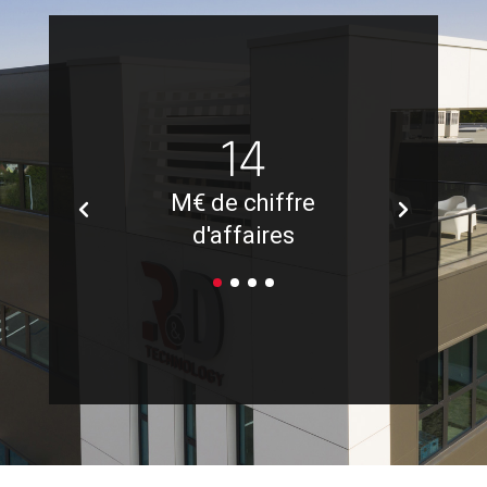
0
14
s
M€ de chiffre
c
d'affaires