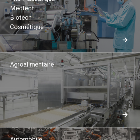
Medtech
Biotech
Cosmétique
Agroalimentaire
Automobile