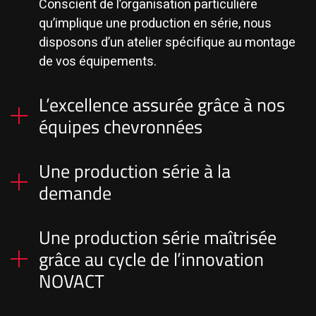
Conscient de l’organisation particulière
qu’implique une production en série, nous
disposons d’un atelier spécifique au montage
de vos équipements.
L’excellence assurée grâce à nos
équipes chevronnées
Une production série à la
Ensemble, établissons la gamme de
demande
fabrication et le circuit de validation pour vous
livrer des équipements prêts à l’emploi.
Une production série maîtrisée
Véritable partenaire industriel, nous adaptons
grâce au cycle de l’innovation
la production de vos équipements en fonction
NOVACT
de vos entrées de commandes.