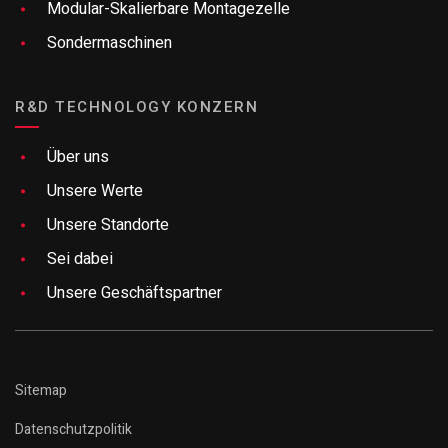
Modular-Skalierbare Montagezelle
Sondermaschinen
R&D TECHNOLOGY KONZERN
Über uns
Unsere Werte
Unsere Standorte
Sei dabei
Unsere Geschäftspartner
Brauchen Sie Hilfe?
Geben Sie ein Stichwort an, das sich auf ein Angebot,
Sitemap
eine Branche, einen Artikel oder einen beliebigen Inhalt
auf der Website von R&D Technology bezieht.
Datenschutzpolitik