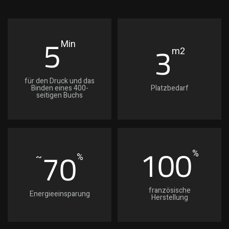
verpassen. Die erste Buchdruckmaschine
steht nun in der Buchhandlung L'Harmattan in
Paris.
5
3
Min
m2
für den Druck und das
Binden eines 400-
Platzbedarf
seitigen Buchs
100
70
%
~
%
französische
Energieeinsparung
Herstellung